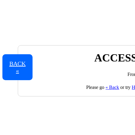
ACCESS
BACK
«
Fro
Please go
« Back
or try
H