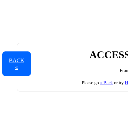
ACCESS
BACK
«
From
Please go
« Back
or try
H