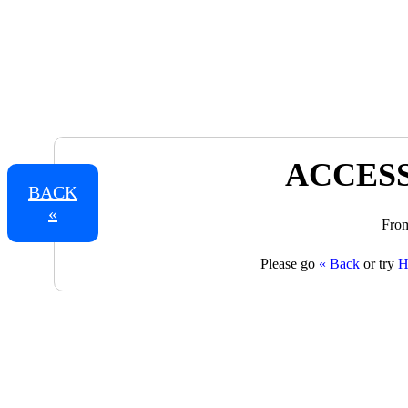
ACCESS
BACK
«
From
Please go
« Back
or try
H