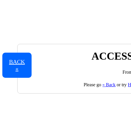
ACCESS
BACK
«
From
Please go
« Back
or try
H