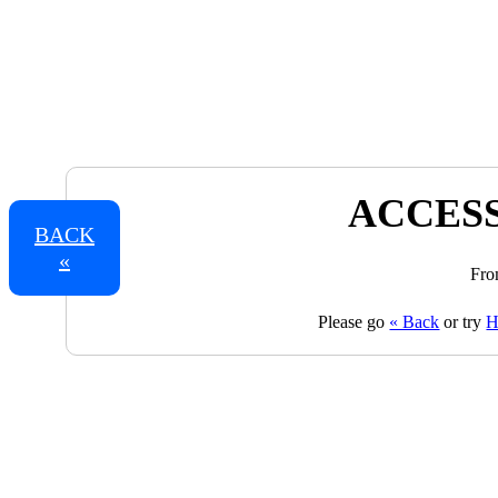
ACCESS
BACK
«
Fro
Please go
« Back
or try
H